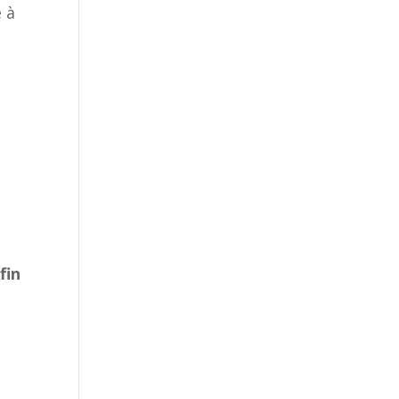
e à
n
fin