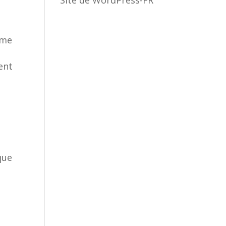
Site de WordPress-FR
ême
ent
que