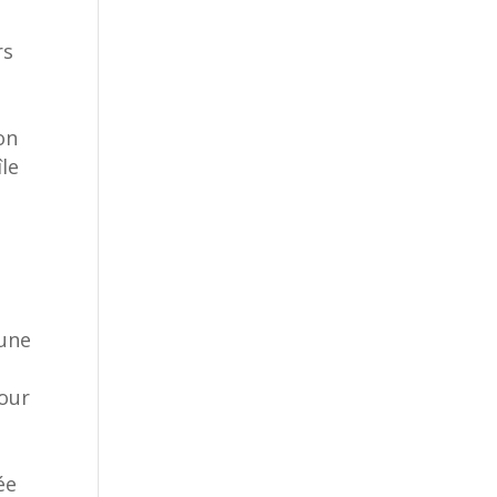
rs
on
île
u
 une
pour
ée