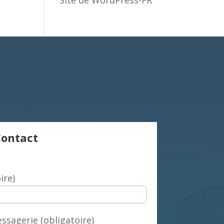
Site de WordPress-FR
Contact
ire)
ssagerie (obligatoire)