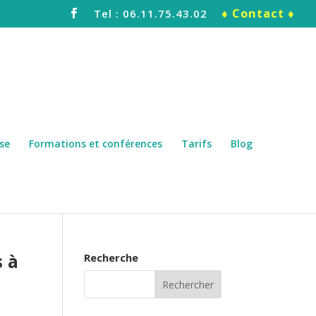
♦ Contact ♦
Tel : 06.11.75.43.02
se
Formations et conférences
Tarifs
Blog
 à
Recherche